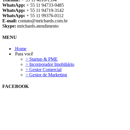
WhatsApp:
+ 55 11 94733-9485
WhatsApp:
+ 55 11 94719-3142
WhatsApp:
+ 55 11 99376-0112
E-mail:
contato@mrichards.com.br
Skype:
mrichards.atendimento
MENU
Home
Para você
> Startup & PME
> Incorporador Imobiliário
> Gestor Comercial
> Gestor de Marketing
FACEBOOK