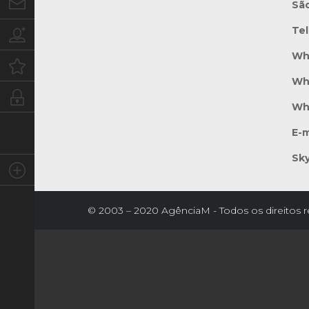
Contato
Sã
Te
Trabalhe conosco
Wh
Oportunidades
Wh
Intranet
Wh
E-m
Sk
Social
© 2003 – 2020 AgênciaM - Todos os direitos 