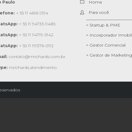
o Paulo
Home
Para você
lefone:
+ 55 11 4616-1394
atsApp:
+ 55 11 94733-9485
> Startup & PME
atsApp:
+ 55 11 94719-3142
> Incorporador Imobili
> Gestor Comercial
atsApp:
+ 55 11 99376-0112
> Gestor de Marketing
ail:
contato@mrichards.com.br
ype:
mrichards.atendimento
reservados