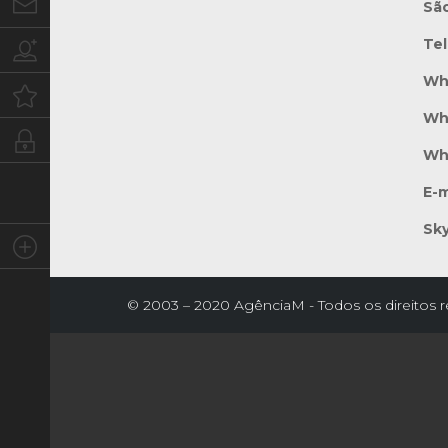
Contato
Sã
Te
Trabalhe conosco
Wh
Oportunidades
Wh
Intranet
Wh
E-m
Sk
Social
© 2003 – 2020 AgênciaM - Todos os direitos 