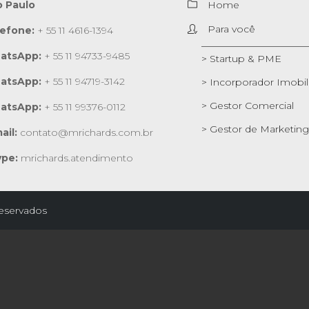
o Paulo
Home
Para você
lefone:
+ 55 11 4616-1394
atsApp:
+ 55 11 94733-9485
> Startup & PME
atsApp:
+ 55 11 94719-3142
> Incorporador Imobili
> Gestor Comercial
atsApp:
+ 55 11 99376-0112
> Gestor de Marketing
ail:
contato@mrichards.com.br
ype:
mrichards.atendimento
reservados