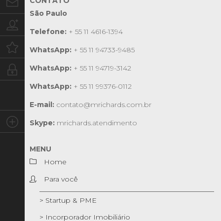
CONTATO
Contato
São Paulo
Trabalhe conosco
Telefone:
+ 55 11 4616-1394
Oportunidades
WhatsApp:
+ 55 11 94733-9485
WhatsApp:
+ 55 11 94719-3142
Intranet
WhatsApp:
+ 55 11 99376-0112
E-mail:
contato@mrichards.com.br
Social
Skype:
mrichards.atendimento
MENU
Home
Para você
> Startup & PME
> Incorporador Imobiliário