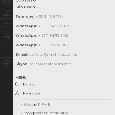
CONTATO
Contato
São Paulo
Trabalhe conosco
Telefone:
+ 55 11 4616-1394
Oportunidades
WhatsApp:
+ 55 11 94733-9485
WhatsApp:
+ 55 11 94719-3142
Intranet
WhatsApp:
+ 55 11 99376-0112
E-mail:
contato@mrichards.com.br
Social
Skype:
mrichards.atendimento
MENU
Home
Para você
> Startup & PME
> Incorporador Imobiliário