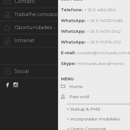
Contato
Telefone:
+ 55 11 4616-1394
Trabalhe conosco
WhatsApp:
+ 55 11 94733-9485
Oportunidades
WhatsApp:
+ 55 11 94719-3142
Intranet
WhatsApp:
+ 55 11 99376-0112
E-mail:
contato@mrichards.com.
Skype:
mrichards.atendimento
Social
MENU


Home
Para você
> Startup & PME
> Incorporador Imobiliário
> Gestor Comercial