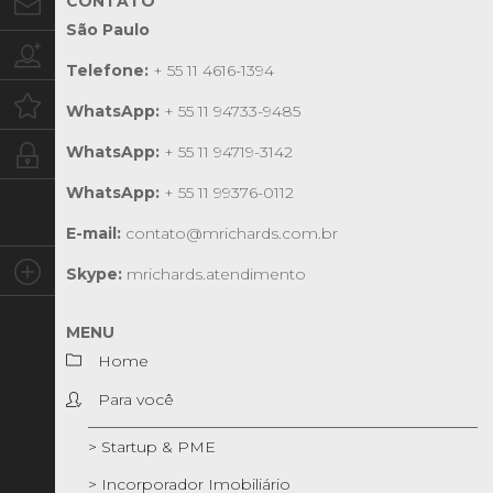
CONTATO
Contato
São Paulo
Trabalhe conosco
Telefone:
+ 55 11 4616-1394
Oportunidades
WhatsApp:
+ 55 11 94733-9485
WhatsApp:
+ 55 11 94719-3142
Intranet
WhatsApp:
+ 55 11 99376-0112
E-mail:
contato@mrichards.com.br
Social
Skype:
mrichards.atendimento
MENU
Home
Para você
> Startup & PME
> Incorporador Imobiliário