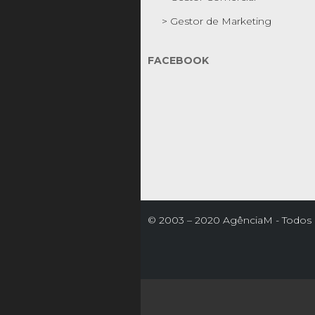
> Gestor de Marketing
FACEBOOK
© 2003 – 2020 AgênciaM - Todos o
reservados

