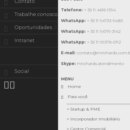
Contato
Telefone:
+ 55 11 4616-1394
Trabalhe conosco
WhatsApp:
+ 55 11 94733-9485
Oportunidades
WhatsApp:
+ 55 11 94719-3142
Intranet
WhatsApp:
+ 55 11 99376-0112
E-mail:
contato@mrichards.com.
Skype:
mrichards.atendimento
Social
MENU


Home
Para você
> Startup & PME
> Incorporador Imobiliário
> Gestor Comercial