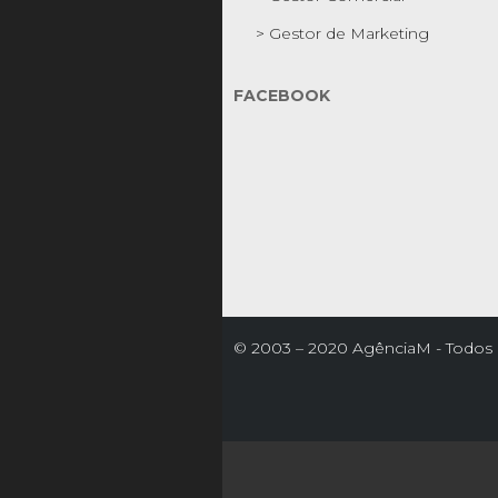
> Gestor de Marketing
FACEBOOK
© 2003 – 2020 AgênciaM - Todos o
reservados

