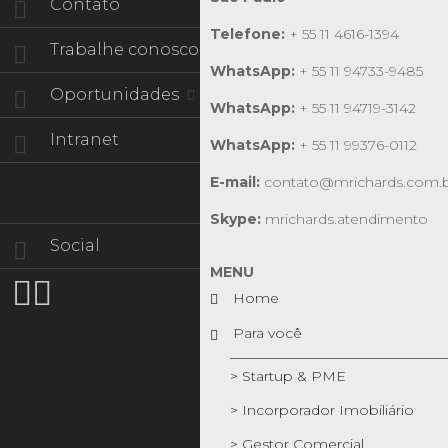
Contato
Telefone:
+ 55 11 4616-1394
Trabalhe conosco
WhatsApp:
+ 55 11 94733-9485
Oportunidades
WhatsApp:
+ 55 11 94719-3142
Intranet
WhatsApp:
+ 55 11 99376-0112
E-mail:
contato@mrichards.com.
Skype:
mrichards.atendimento
Social
MENU


Home
Para você
> Startup & PME
> Incorporador Imobiliário
> Gestor Comercial