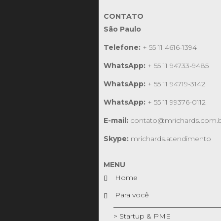
CONTATO
São Paulo
Telefone:
+ 55 11 4616-1394
WhatsApp:
+ 55 11 94733-9485
WhatsApp:
+ 55 11 94719-3142
WhatsApp:
+ 55 11 99376-0112
E-mail:
contato@mrichards.com.
Skype:
mrichards.atendimento
MENU
Home
Para você
> Startup & PME