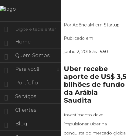
Por
AgênciaM
em
Startup
Publicado em
Home
junho 2, 2016 às 15:50
Quem Somos
Uber recebe
Para você
aporte de US$ 3,5
Portfolio
bilhões de fundo
da Arábia
Serviços
Saudita
Clientes
Investimento deve
Blog
impulsionar Uber na
conquista do mercado global