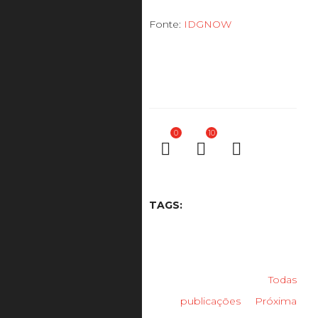
Fonte:
IDGNOW
0
10
TAGS:
Todas
publicações
Próxima