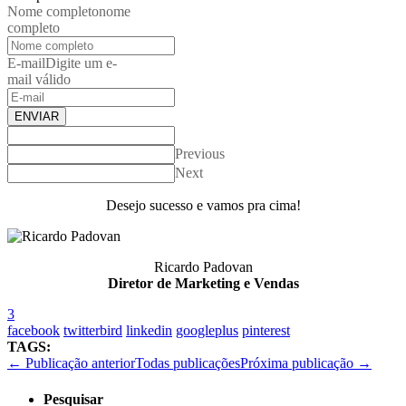
Nome completo
nome
completo
E-mail
Digite um e-
mail válido
ENVIAR
Previous
Next
Desejo sucesso e vamos pra cima!
Ricardo Padovan
Diretor de Marketing e Vendas
3
facebook
twitterbird
linkedin
googleplus
pinterest
TAGS:
← Publicação anterior
Todas publicações
Próxima publicação →
Pesquisar