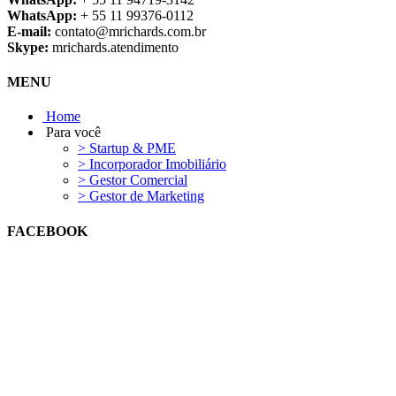
WhatsApp:
+ 55 11 99376-0112
E-mail:
contato@mrichards.com.br
Skype:
mrichards.atendimento
MENU
Home
Para você
> Startup & PME
> Incorporador Imobiliário
> Gestor Comercial
> Gestor de Marketing
FACEBOOK