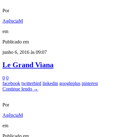
Por
AgênciaM
em
Publicado em
junho 6, 2016 às 09:07
Le Grand Viana
0
0
facebook
twitterbird
linkedin
googleplus
pinterest
Continue lendo →
Por
AgênciaM
em
Publicado em