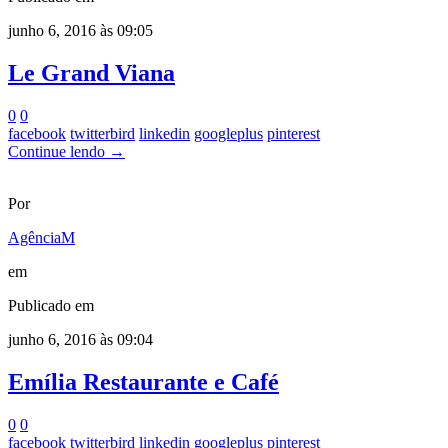
junho 6, 2016 às 09:05
Le Grand Viana
0
0
facebook
twitterbird
linkedin
googleplus
pinterest
Continue lendo →
Por
AgênciaM
em
Publicado em
junho 6, 2016 às 09:04
Emília Restaurante e Café
0
0
facebook
twitterbird
linkedin
googleplus
pinterest