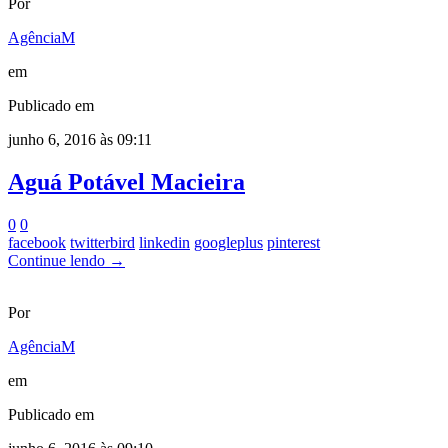
Por
AgênciaM
em
Publicado em
junho 6, 2016 às 09:11
Aguá Potável Macieira
0
0
facebook
twitterbird
linkedin
googleplus
pinterest
Continue lendo →
Por
AgênciaM
em
Publicado em