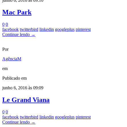
junho 6, 2016 às 09:10
Mac Park
0
0
facebook
twitterbird
linkedin
googleplus
pinterest
Continue lendo →
Por
AgênciaM
em
Publicado em
junho 6, 2016 às 09:09
Le Grand Viana
0
0
facebook
twitterbird
linkedin
googleplus
pinterest
Continue lendo →