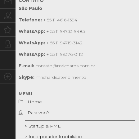
CONTATO
Contato
São Paulo
Trabalhe conosco
Telefone:
+ 55 11 4616-1394
Oportunidades
WhatsApp:
+ 55 11 94733-9485
WhatsApp:
+ 55 11 94719-3142
Intranet
WhatsApp:
+ 55 11 99376-0112
E-mail:
contato@mrichards.com.br
Social
Skype:
mrichards.atendimento
MENU
Home
Para você
> Startup & PME
> Incorporador Imobiliário