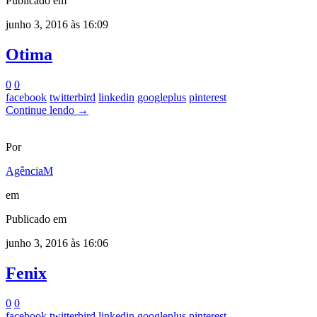
Publicado em
junho 3, 2016 às 16:09
Otima
0
0
facebook
twitterbird
linkedin
googleplus
pinterest
Continue lendo →
Por
AgênciaM
em
Publicado em
junho 3, 2016 às 16:06
Fenix
0
0
facebook
twitterbird
linkedin
googleplus
pinterest