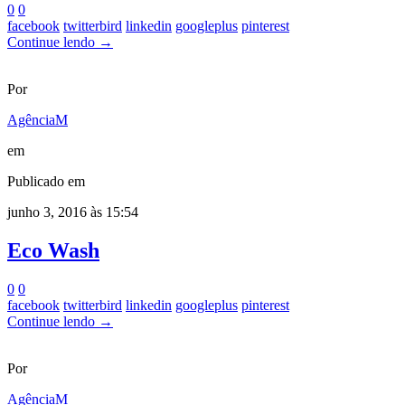
0
0
facebook
twitterbird
linkedin
googleplus
pinterest
Continue lendo →
Por
AgênciaM
em
Publicado em
junho 3, 2016 às 15:54
Eco Wash
0
0
facebook
twitterbird
linkedin
googleplus
pinterest
Continue lendo →
Por
AgênciaM