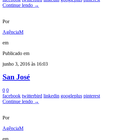
Continue lendo →
Por
AgênciaM
em
Publicado em
junho 3, 2016 às 16:03
San José
0
0
facebook
twitterbird
linkedin
googleplus
pinterest
Continue lendo →
Por
AgênciaM
em