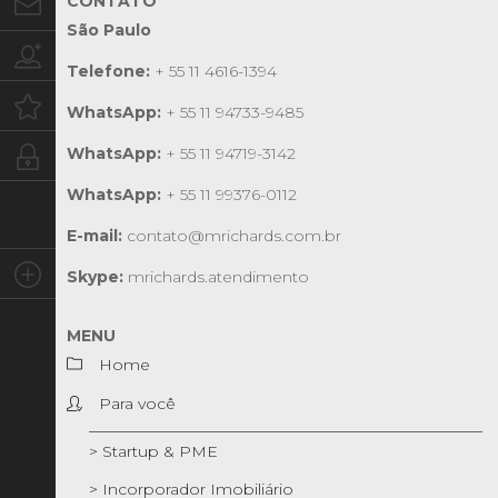
CONTATO
Contato
São Paulo
Trabalhe conosco
Telefone:
+ 55 11 4616-1394
Oportunidades
WhatsApp:
+ 55 11 94733-9485
WhatsApp:
+ 55 11 94719-3142
Intranet
WhatsApp:
+ 55 11 99376-0112
E-mail:
contato@mrichards.com.br
Social
Skype:
mrichards.atendimento
MENU
Home
Para você
> Startup & PME
> Incorporador Imobiliário