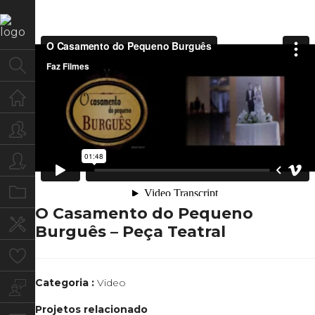
Home
Quem Somos
Para você
Portfolio
O Casamento do Pequeno
Serviços
Burguês – Peça Teatral
Clientes
Categoria :
Video
Blog
Projetos relacionado