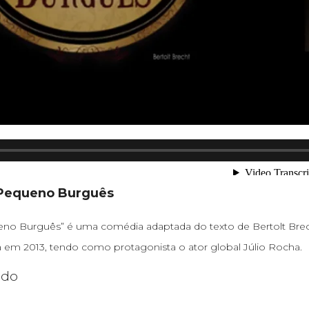
Pequeno Burguês
o Burguês” é uma comédia adaptada do texto de Bertolt Bre
a em 2013, tendo como protagonista o ator global Júlio Rocha.
ado
mais →
mais →
mais →
mais →
mais →
mais →
mais →
mais →