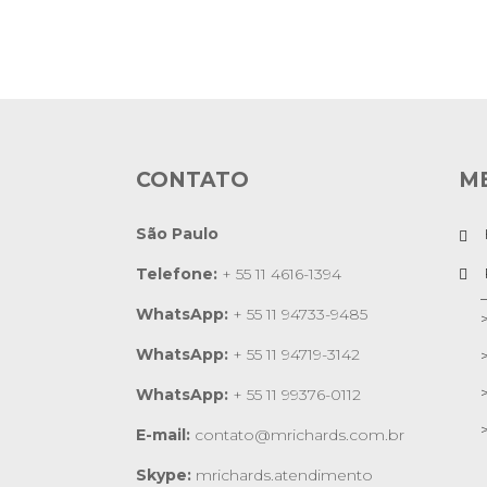
Rave Empreendimentos – Res
Agência Richards – Port
Etapas da Produção
Domus Conv
Digital Bo
Faz Filme
XFIT Tv
Senac
CONTATO
M
São Paulo
Telefone:
+ 55 11 4616-1394
WhatsApp:
+ 55 11 94733-9485
WhatsApp:
+ 55 11 94719-3142
WhatsApp:
+ 55 11 99376-0112
E-mail:
contato@mrichards.com.br
Skype:
mrichards.atendimento