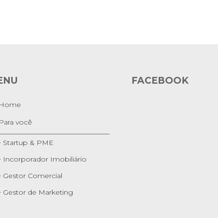
idencial Brecheret
fólio Digital
 de Vídeo
iva
ok
s
ENU
FACEBOOK
Home
Para você
> Startup & PME
> Incorporador Imobiliário
> Gestor Comercial
> Gestor de Marketing