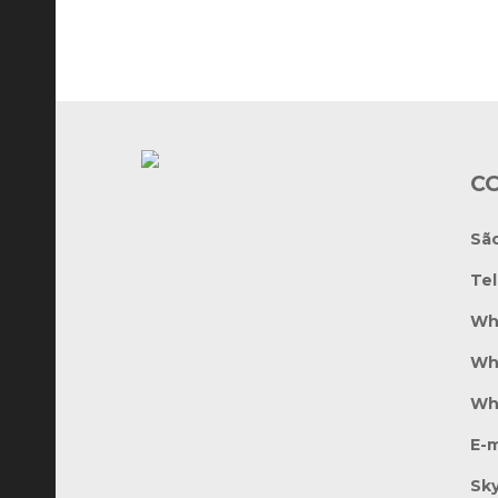
Vencedor
C
Sã
Te
Wh
Wh
Wh
E-m
Sk