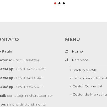
ONTATO
MENU
o Paulo
Home
Para você
lefone:
+ 55 11 4616-1394
atsApp:
+ 55 11 94733-9485
> Startup & PME
atsApp:
+ 55 11 94719-3142
> Incorporador Imobili
> Gestor Comercial
atsApp:
+ 55 11 99376-0112
> Gestor de Marketing
ail:
contato@mrichards.com.br
ype:
mrichards.atendimento