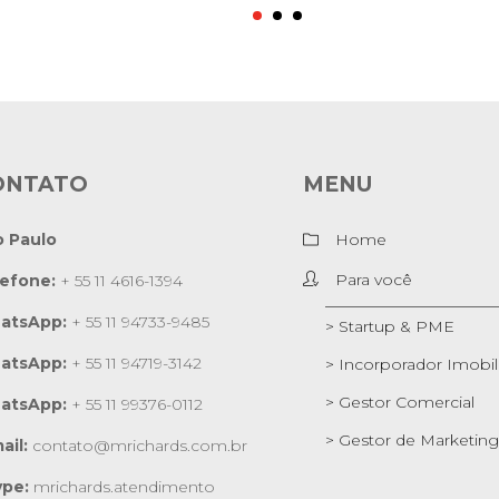
ONTATO
MENU
o Paulo
Home
Para você
lefone:
+ 55 11 4616-1394
atsApp:
+ 55 11 94733-9485
> Startup & PME
atsApp:
+ 55 11 94719-3142
> Incorporador Imobili
> Gestor Comercial
atsApp:
+ 55 11 99376-0112
> Gestor de Marketing
ail:
contato@mrichards.com.br
ype:
mrichards.atendimento