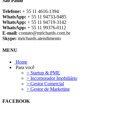
São Paulo
Telefone:
+ 55 11 4616-1394
WhatsApp:
+ 55 11 94733-9485
WhatsApp:
+ 55 11 94719-3142
WhatsApp:
+ 55 11 99376-0112
E-mail:
contato@mrichards.com.br
Skype:
mrichards.atendimento
MENU
Home
Para você
> Startup & PME
> Incorporador Imobiliário
> Gestor Comercial
> Gestor de Marketing
FACEBOOK