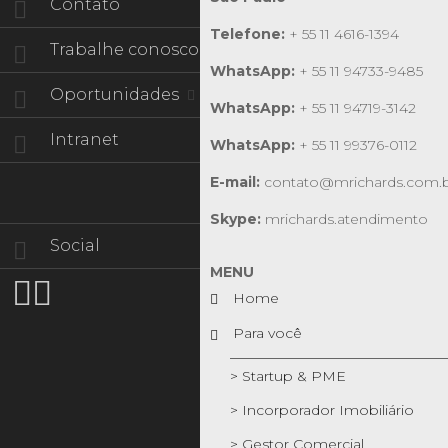
Contato
Telefone:
+ 55 11 4616-1394
Trabalhe conosco
WhatsApp:
+ 55 11 94733-9485
Oportunidades
WhatsApp:
+ 55 11 94719-3142
Intranet
WhatsApp:
+ 55 11 99376-0112
E-mail:
contato@mrichards.com.
Skype:
mrichards.atendimento
Social
MENU


Home
Para você
> Startup & PME
> Incorporador Imobiliário
> Gestor Comercial