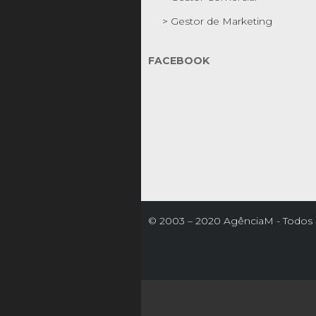
> Gestor de Marketing
FACEBOOK
© 2003 – 2020 AgênciaM - Todos o
reservados

