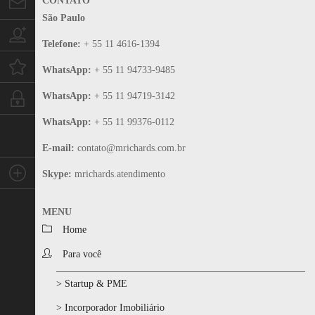
CONTATO
Contato
São Paulo
Trabalhe conosco
Telefone:
+ 55 11 4616-1394
Oportunidades
WhatsApp:
+ 55 11 94733-9485
WhatsApp:
+ 55 11 94719-3142
Intranet
WhatsApp:
+ 55 11 99376-0112
E-mail:
contato@mrichards.com.br
Social
Skype:
mrichards.atendimento
MENU
Home
Para você
> Startup & PME
> Incorporador Imobiliário