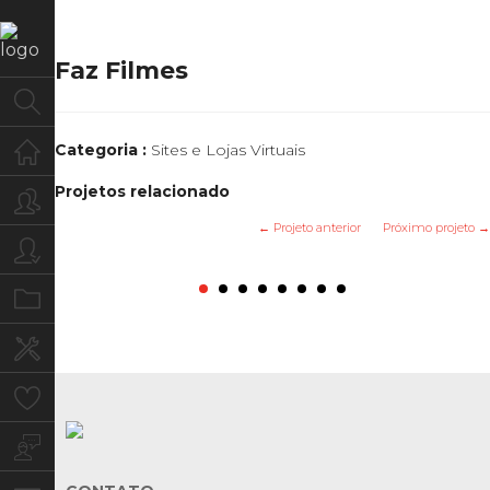
Faz Filmes
Home
Categoria :
Sites e Lojas Virtuais
Projetos relacionado
Quem Somos
← Projeto anterior
Próximo projeto →
Para você
Reserva Paineiras
Flores do Iguassi
Alumecorte
Eco Valle
Ótica SR
Cubas
Cecoi
Baffs
Portfolio
Serviços
Clientes
Blog