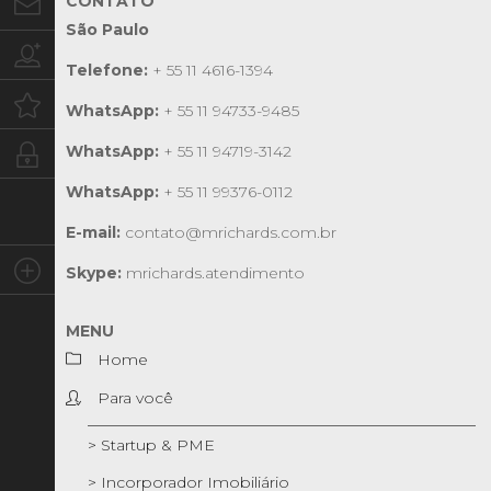
CONTATO
Contato
São Paulo
Trabalhe conosco
Telefone:
+ 55 11 4616-1394
Oportunidades
WhatsApp:
+ 55 11 94733-9485
WhatsApp:
+ 55 11 94719-3142
Intranet
WhatsApp:
+ 55 11 99376-0112
E-mail:
contato@mrichards.com.br
Social
Skype:
mrichards.atendimento
MENU
Home
Para você
> Startup & PME
> Incorporador Imobiliário