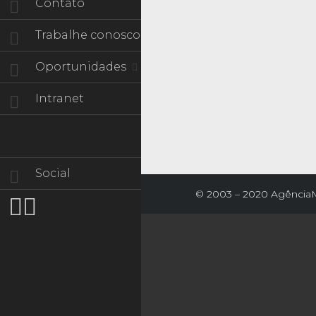
Contato
Trabalhe conosco
Oportunidades
Intranet
Social
© 2003 – 2020 AgênciaM 



