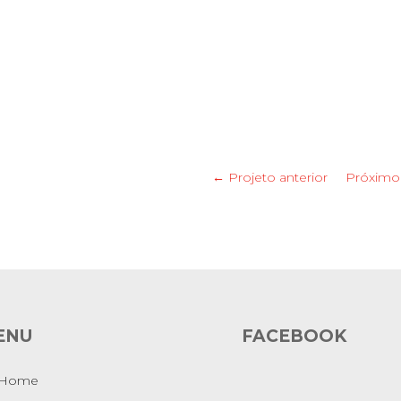
← Projeto anterior
Próximo
 e Marketing
s Hara
D
ENU
FACEBOOK
Home