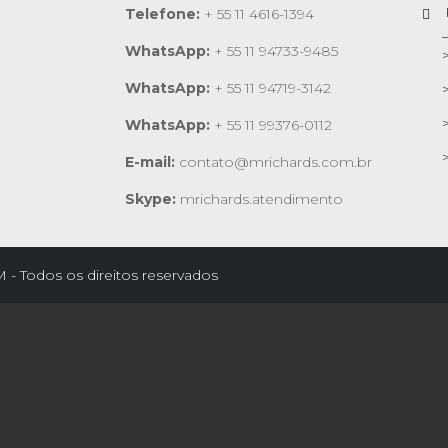
Telefone:
+ 55 11 4616-1394
WhatsApp:
+ 55 11 94733-9485
WhatsApp:
+ 55 11 94719-3142
WhatsApp:
+ 55 11 99376-0112
E-mail:
contato@mrichards.com.br
Skype:
mrichards.atendimento
- Todos os direitos reservados