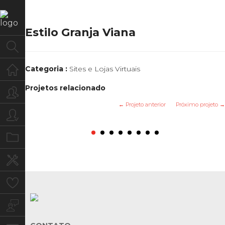
Estilo Granja Viana
Home
Categoria :
Sites e Lojas Virtuais
Projetos relacionado
Quem Somos
← Projeto anterior
Próximo projeto →
Para você
Prefeitura de Vargem Grande
Pau Forte Pisos e Assoalhos
Marilia Valenca Advocacia
Paraiso das Plantas
Mario Fogueteiro
Grupo TecForce
Faz Filmes
DCASH
Paulista
Portfolio
Serviços
Clientes
Blog