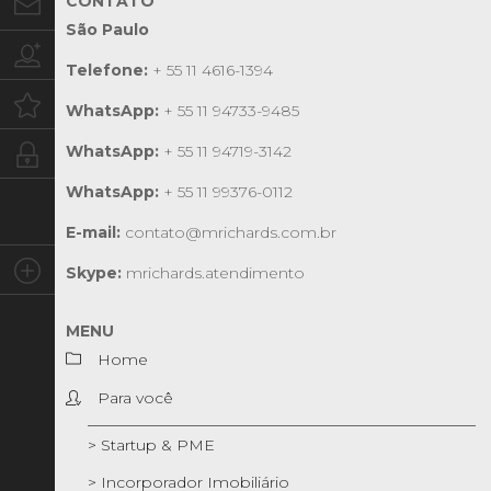
CONTATO
Contato
São Paulo
Trabalhe conosco
Telefone:
+ 55 11 4616-1394
Oportunidades
WhatsApp:
+ 55 11 94733-9485
WhatsApp:
+ 55 11 94719-3142
Intranet
WhatsApp:
+ 55 11 99376-0112
E-mail:
contato@mrichards.com.br
Social
Skype:
mrichards.atendimento
MENU
Home
Para você
> Startup & PME
> Incorporador Imobiliário