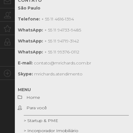
CONTATO
Contato
São Paulo
Trabalhe conosco
Telefone:
+ 55 11 4616-1394
Oportunidades
WhatsApp:
+ 55 11 94733-9485
WhatsApp:
+ 55 11 94719-3142
Intranet
WhatsApp:
+ 55 11 99376-0112
E-mail:
contato@mrichards.com.br
Social
Skype:
mrichards.atendimento
MENU
Home
Para você
> Startup & PME
> Incorporador Imobiliário