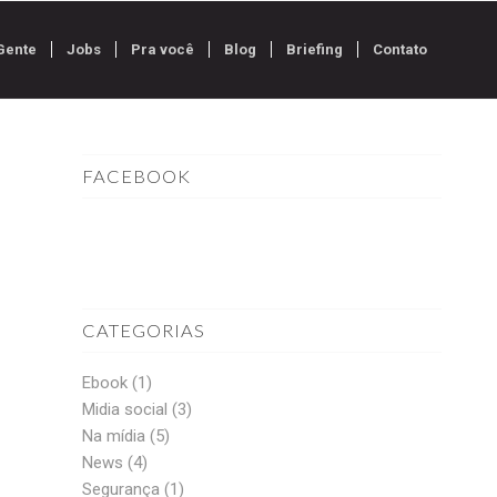
Gente
Jobs
Pra você
Blog
Briefing
Contato
FACEBOOK
CATEGORIAS
Ebook
(1)
Midia social
(3)
Na mídia
(5)
News
(4)
Segurança
(1)