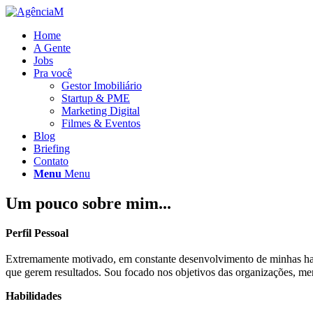
Home
A Gente
Jobs
Pra você
Gestor Imobiliário
Startup & PME
Marketing Digital
Filmes & Eventos
Blog
Briefing
Contato
Menu
Menu
Um pouco sobre mim...
Perfil Pessoal
Extremamente motivado, em constante desenvolvimento de minhas habili
que gerem resultados. Sou focado nos objetivos das organizações, me
Habilidades