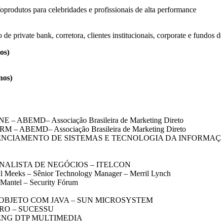
oprodutos para celebridades e profissionais de alta performance
de private bank, corretora, clientes institucionais, corporate e fundos 
os)
os)
EMD– Associação Brasileira de Marketing Direto
BEMD– Associação Brasileira de Marketing Direto
ENTO DE SISTEMAS E TECNOLOGIA DA INFORMAÇÃO – TDC IN
ALISTA DE NEGÓCIOS – ITELCON
s – Sênior Technology Manager – Merril Lynch
el – Security Fórum
BJETO COM JAVA – SUN MICROSYSTEM
RO – SUCESSU
ENG DTP MULTIMEDIA