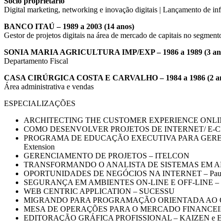
Sócio proprietário
Digital marketing, networking e inovação digitais | Lançamento de inf
BANCO ITAÚ – 1989 a 2003 (14 anos)
Gestor de projetos digitais na área de mercado de capitais no segmento 
SONIA MARIA AGRICULTURA IMP/EXP – 1986 a 1989 (3 an
Departamento Fiscal
CASA CIRÚRGICA COSTA E CARVALHO – 1984 a 1986 (2 an
Área administrativa e vendas
ESPECIALIZAÇÕES
ARCHITECTING THE CUSTOMER EXPERIENCE ONLINE – AB
COMO DESENVOLVER PROJETOS DE INTERNET/ E-CRM – A
PROGRAMA DE EDUCAÇÃO EXECUTIVA PARA GERENCIAM
Extension
GERENCIAMENTO DE PROJETOS – ITELCON
TRANSFORMANDO O ANALISTA DE SISTEMAS EM AN
OPORTUNIDADES DE NEGÓCIOS NA INTERNET – Paul Meek
SEGURANÇA EM AMBIENTES ON-LINE E OFF-LINE – Mant
WEB CENTRIC APPLICATION – SUCESSU
MIGRANDO PARA PROGRAMAÇÃO ORIENTADA AO O
MESA DE OPERAÇÕES PARA O MERCADO FINANCEI
EDITORAÇÃO GRÁFICA PROFISSIONAL – KAIZEN e 