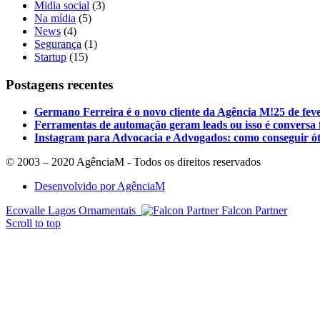
Midia social
(3)
Na mídia
(5)
News
(4)
Segurança
(1)
Startup
(15)
Postagens recentes
Germano Ferreira é o novo cliente da Agência M!
25 de fev
Ferramentas de automação geram leads ou isso é conversa 
Instagram para Advocacia e Advogados: como conseguir ót
© 2003 – 2020 AgênciaM - Todos os direitos reservados
Desenvolvido por AgênciaM
Ecovalle Lagos Ornamentais
Falcon Partner
Scroll to top