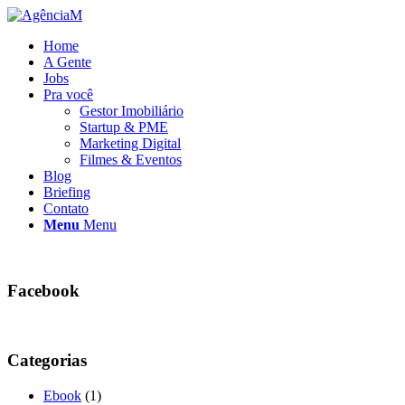
Home
A Gente
Jobs
Pra você
Gestor Imobiliário
Startup & PME
Marketing Digital
Filmes & Eventos
Blog
Briefing
Contato
Menu
Menu
Facebook
Categorias
Ebook
(1)