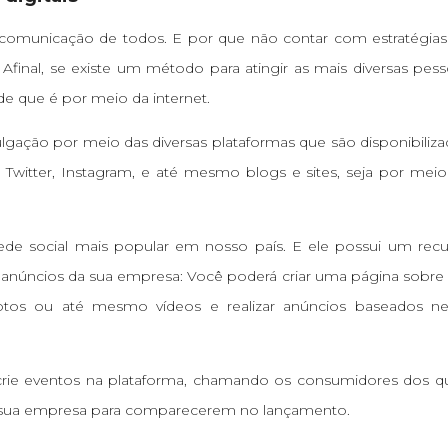
 comunicação de todos. E por que não contar com estratégia
 Afinal, se existe um método para atingir as mais diversas pes
e que é por meio da internet.
ulgação por meio das diversas plataformas que são disponibiliz
witter, Instagram, e até mesmo blogs e sites, seja por meio
de social mais popular em nosso país. E ele possui um recu
ar anúncios da sua empresa: Você poderá criar uma página sobre 
tos ou até mesmo vídeos e realizar anúncios baseados nel
rie eventos na plataforma, chamando os consumidores dos qu
m sua empresa para comparecerem no lançamento.