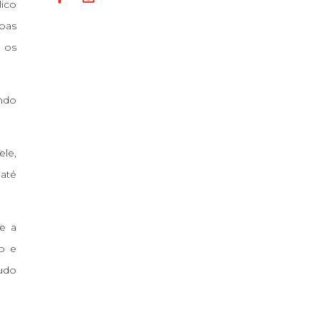
ico
upas
r os
indo
ele,
 até
ue a
ão e
tudo