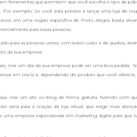
em ferramentas que permitem que você escolha o tipo de públ
o. Por exemplo: Se você está prestes a lançar uma loja de ro
 anos, em uma região específica de Porto Alegre, basta ativa
erencialmente para essas pessoas.
tado para as pessoas certas, com baixo custo e de quebra, atra
nto da sua empresa.
ais, criar um site da sua empresa pode ser uma boa pedida. N
z pensar em criá-la e, dependendo do produto que você oferece,
eja criar um site ou blog de forma gratuita, fazendo com q
o seria para a criação da loja virtual, que exige mais atenç
 de uma empresa especializada em marketing digital para que 