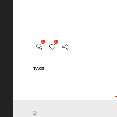
0
10
TAGS:
←