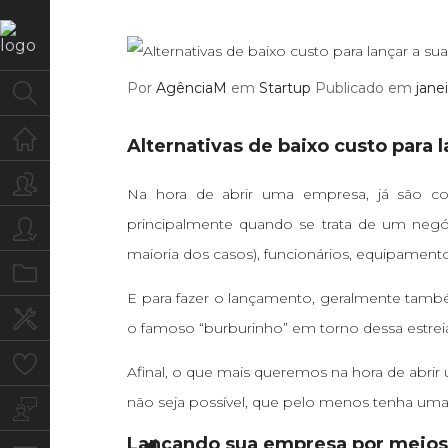
Por
AgênciaM
em
Startup
Publicado em
jane
Home
Alternativas de baixo custo para 
Quem Somos
Na hora de abrir uma empresa, já são col
principalmente quando se trata de um negóci
Para você
maioria dos casos), funcionários, equipamento
Portfolio
E para fazer o lançamento, geralmente tamb
Serviços
o famoso “burburinho” em torno dessa estrei
Clientes
Afinal, o que mais queremos na hora de abrir
não seja possível, que pelo menos tenha u
Blog
Lançando sua empresa por meios 