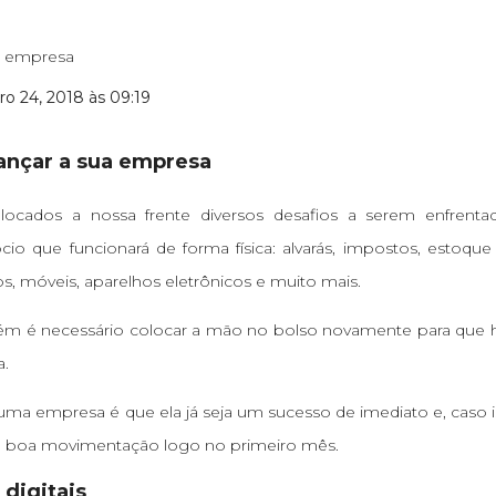
iro 24, 2018 às 09:19
lançar a sua empresa
ocados a nossa frente diversos desafios a serem enfrentad
o que funcionará de forma física: alvarás, impostos, estoque
s, móveis, aparelhos eletrônicos e muito mais.
ém é necessário colocar a mão no bolso novamente para que 
a.
 uma empresa é que ela já seja um sucesso de imediato e, caso 
ma boa movimentação logo no primeiro mês.
digitais