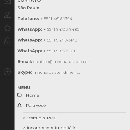
CONTATO
Contato
São Paulo
Trabalhe conosco
Telefone:
+ 55 11 4616-1394
Oportunidades
WhatsApp:
+ 55 11 94733-9485
WhatsApp:
+ 55 11 94719-3142
Intranet
WhatsApp:
+ 55 11 99376-0112
E-mail:
contato@mrichards.com.br
Social
Skype:
mrichards.atendimento
MENU
Home
Para você
> Startup & PME
> Incorporador Imobiliário