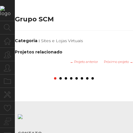
Grupo SCM
Home
Categoria :
Sites e Lojas Virtuais
Projetos relacionado
Quem Somos
← Projeto anterior
Próximo projeto →
Para você
Marilia Valenca Advocacia
Matrix Hair Design
Rúbia Colonia
SAFECRED
Aerovent
Macpark
Ondor
IEEI
Portfolio
Serviços
Clientes
Blog