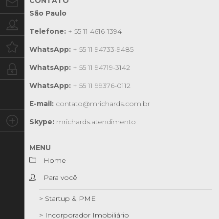
CONTATO
Contato
São Paulo
Trabalhe conosco
Telefone:
+ 55 11 4616-1394
Oportunidades
WhatsApp:
+ 55 11 94733-9485
WhatsApp:
+ 55 11 94719-3142
Intranet
WhatsApp:
+ 55 11 99376-0112
E-mail:
contato@mrichards.com.br
Social
Skype:
mrichards.atendimento
MENU
Home
Para você
> Startup & PME
> Incorporador Imobiliário