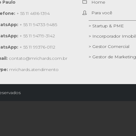
o Paulo
Home
Para você
lefone:
+ 55 11 4616-1394
atsApp:
+ 55 11 94733-9485
> Startup & PME
atsApp:
+ 55 11 94719-3142
> Incorporador Imobili
> Gestor Comercial
atsApp:
+ 55 11 99376-0112
> Gestor de Marketing
ail:
contato@mrichards.com.br
ype:
mrichards.atendimento
reservados