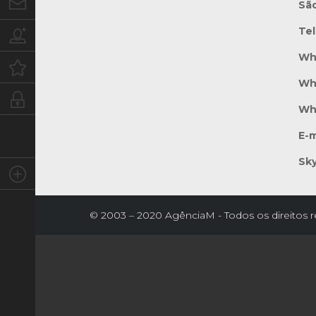
Contato
Sã
Te
Trabalhe conosco
Wh
Oportunidades
Wh
Intranet
Wh
E-m
Sk
Social
© 2003 – 2020 AgênciaM - Todos os direitos 