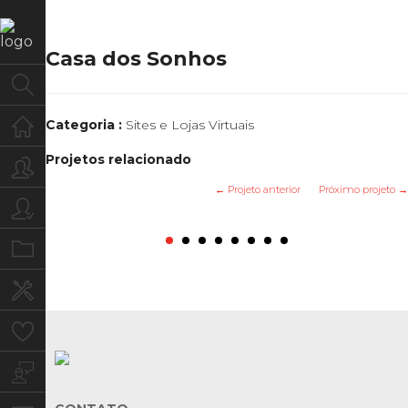
Casa dos Sonhos
Home
Categoria :
Sites e Lojas Virtuais
Projetos relacionado
Quem Somos
← Projeto anterior
Próximo projeto →
Para você
Rama Key Consultoria Logística
Auto Posto Eco Valle
Rubia Colonial Jóias
Leadershow
Conceitual
Aerovent
Tardeli
Vista
Portfolio
Serviços
Clientes
Blog