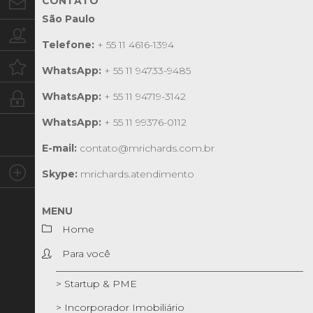
CONTATO
Contato
São Paulo
Trabalhe conosco
Telefone:
+ 55 11 4616-1394
Oportunidades
WhatsApp:
+ 55 11 94733-9485
WhatsApp:
+ 55 11 94719-3142
Intranet
WhatsApp:
+ 55 11 99376-0112
E-mail:
contato@mrichards.com.br
Social
Skype:
mrichards.atendimento
MENU
Home
Para você
> Startup & PME
> Incorporador Imobiliário