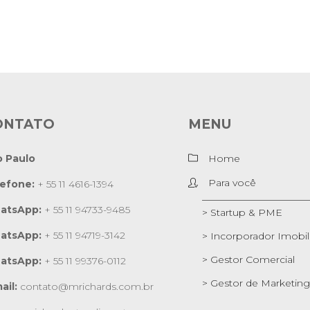
ONTATO
MENU
o Paulo
Home
Para você
lefone:
+ 55 11 4616-1394
atsApp:
+ 55 11 94733-9485
> Startup & PME
atsApp:
+ 55 11 94719-3142
> Incorporador Imobili
> Gestor Comercial
atsApp:
+ 55 11 99376-0112
> Gestor de Marketing
ail:
contato@mrichards.com.br