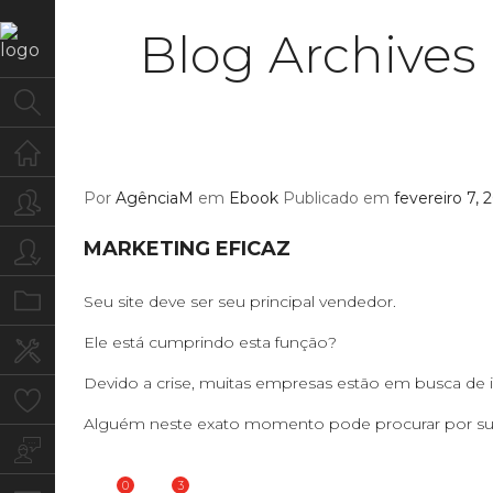
Blog Archives
Home
Por
AgênciaM
em
Ebook
Publicado em
fevereiro 7, 
Quem Somos
MARKETING EFICAZ
Para você
Portfolio
Seu site deve ser seu principal vendedor.
Ele está cumprindo esta função?
Serviços
Devido a crise, muitas empresas estão em busca de 
Clientes
Alguém neste exato momento pode procurar por s
Blog
0
3