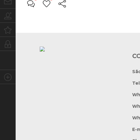
Contato
Trabalhe conosco
Oportunidades
Intranet
C
Sã
Social
Te
Wh
Wh
Wh
E-m