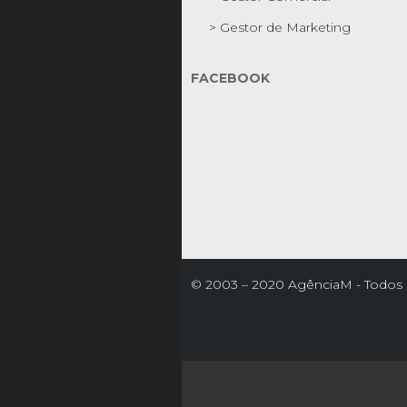
> Gestor de Marketing
FACEBOOK
© 2003 – 2020 AgênciaM - Todos o
reservados

