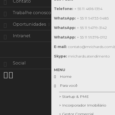
Contato
Telefone:
+ 55 11 4616-1394
Trabalhe conosco
WhatsApp:
+ 55 11 94733-9485
Oportunidades
WhatsApp:
+ 55 11 94719-3142
Intranet
WhatsApp:
+ 55 11 99376-0112
E-mail:
contato@mrichards.com.
Skype:
mrichards.atendimento
Social
MENU


Home
Para você
> Startup & PME
> Incorporador Imobiliário
> Gestor Comercial