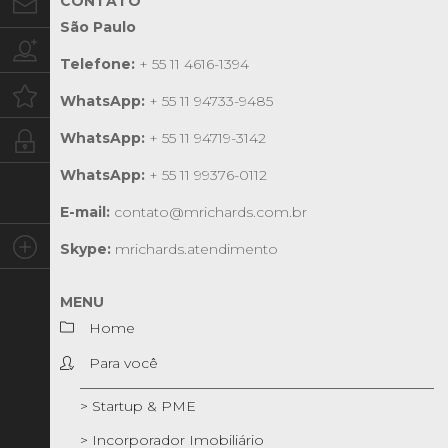
CONTATO
Contato
São Paulo
Trabalhe conosco
Telefone:
+ 55 11 4616-1394
Oportunidades
WhatsApp:
+ 55 11 94733-9485
WhatsApp:
+ 55 11 94719-3142
Intranet
WhatsApp:
+ 55 11 99376-0112
E-mail:
contato@mrichards.com.br
Social
Skype:
mrichards.atendimento
MENU
Home
Para você
> Startup & PME
> Incorporador Imobiliário