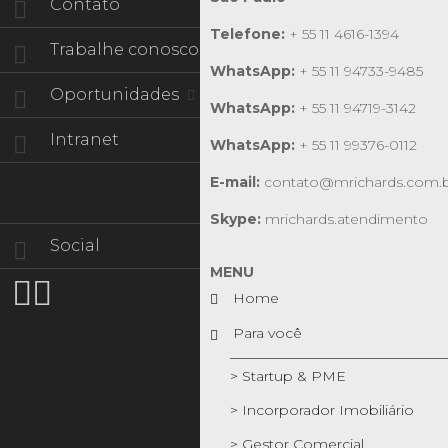
Contato
Telefone:
+ 55 11 4616-1394
Trabalhe conosco
WhatsApp:
+ 55 11 94733-9485
Oportunidades
WhatsApp:
+ 55 11 94719-3142
Intranet
WhatsApp:
+ 55 11 99376-0112
E-mail:
contato@mrichards.com.
Skype:
mrichards.atendimento
Social
MENU


Home
Para você
> Startup & PME
> Incorporador Imobiliário
> Gestor Comercial