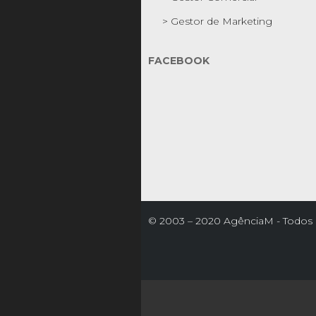
> Gestor de Marketing
FACEBOOK
© 2003 – 2020 AgênciaM - Todos o
reservados

