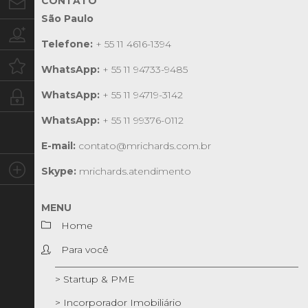
CONTATO
Contato
São Paulo
Trabalhe conosco
Telefone:
+ 55 11 4616-1394
Oportunidades
WhatsApp:
+ 55 11 94733-9485
WhatsApp:
+ 55 11 94719-3142
Intranet
WhatsApp:
+ 55 11 99376-0112
E-mail:
contato@mrichards.com.br
Social
Skype:
mrichards.atendimento
MENU
Home
Para você
> Startup & PME
> Incorporador Imobiliário