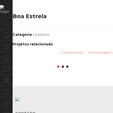
Boa Estrela
Home
Categoria :
Eventos
Projetos relacionado
Quem Somos
← Projeto anterior
Próximo projeto →
Para você
Raiz Coral
Sindona
Senac
Portfolio
Serviços
Clientes
Blog